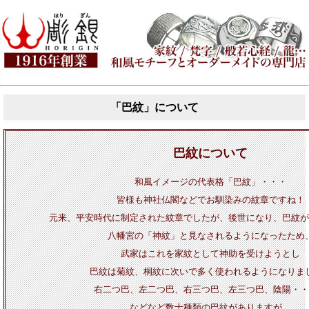
「巴紋」について
巴紋について
和風イメージの代表格「巴紋」・・・
皆様も神社仏閣などでお馴染みの紋章ですね！
元来、平安時代に制定された紋章でしたが、後世になり、巴紋が
八幡宮の「神紋」と見なされるようになったため
武家はこれを家紋として神助を受けようとし
巴紋は菊紋、桐紋に次いで多く使われるようになりま
右二つ巴、左二つ巴、右三つ巴、左三つ巴、陰陽・・
などなど数十種類の巴紋がありますが、