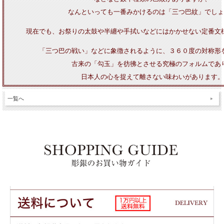
なんといっても一番みかけるのは「三つ巴紋」でしょ
現在でも、お祭りの太鼓や半纏や手拭いなどにはかかせない定番文
「三つ巴の戦い」などに象徴されるように、３６０度の対称形
古来の「勾玉」を彷彿とさせる究極のフォルムであ
日本人の心を捉えて離さない味わいがあります。
一覧へ