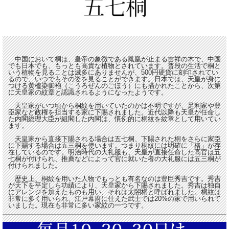
中国において桐は、皇帝の象徴である鳳凰が止まる吉祥の木で、中国
でも日本でも、もっとも高貴な植物とされています。普段の生活で桐と
いう植物を見ることは滅多にありませんが、500円硬貨に刻印されてい
るので、いつでもその姿を見ることができます。日本では、天皇が身に
つける黄櫨染御袍（こうろぜんのごほう）にも描かれたことから、次第
に天皇家の紋章と認識されるようになったようです。
天皇家がいつ頃から桐紋を用いていたのかは不明ですが、足利家や豊
臣家など政権を担当する家に下賜されました。近代以降も天皇が任命し
た内閣総理大臣が組閣した内閣は、慣例的に桐紋を紋章として用いてい
ます。
天皇家から直接下賜される場合は五七桐、下賜された桐をさらに家臣
に下賜する場合は五三桐を使います。つまり桐紋には明確に「格」が存
在しているのです。明治時代の大礼服も、天皇が直接任命した高官は五
七桐が付けられ、推薦などによって官に就いた者の大礼服には五三桐が
付けられました。
歴史上、桐紋を用いた人物でもっとも有名なのは豊臣秀吉です。秀吉
が天下を平定しら功績により、天皇家から下賜されました。秀吉は独自
にアレンジを加えたものも用い、それは太閤桐と呼ばれました。桐紋は
非常に多く用いられ、江戸幕府に仕えた武士では20%の家で用いられて
いました。現在も非常に多い家紋の一つです。