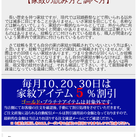
【家紋の読み方と調べ方】
長い歴史を持つ家紋ですが、現代では冠婚葬祭などで用いられる以外
では滅多に目にすることがありません。いざ家紋を目にしても、名称な
どは解らないでしょう。家紋の一般的なルールとしては、外から内に向
かって順番に読んでゆくと間違いがありません。家紋名には正解という
ものはありません。紋帳などに付けられている紋名も、職人が間違わな
いよう業界内で便宜的に付けられているものです。
さて紋帳を見ても自分の家の家紋が掲載されていないという方は多い
と思います。紋帳では約5千ほどの家紋しか掲載されていませんが、実
際はその10倍くらい家紋があります。つまり全体の1/10くらいしか紋帳
には出ていないことになります。もし自分の家紋が解らなければ、御先
祖様から受け継いできた墓を確認するのが早道でしょう。あるいは両
親、祖父母の紋付があれば、それも確認して下さい。そして親類縁者や
疎遠になっている遠縁に聞いてみるのもよいと思います。