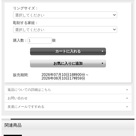
リングサイズ：
＜サイズ＞
最大幅：約12mm 最小幅：約6mm
彫刻する家紋：
家紋の直径：約7.5mm
材質：K18金ゴールド
購入数：
個
※ ホワイトゴールド、プラチナでのご注文も承っております。ご希望の場合は別
途お問合せ下さいませ。
※ 金は相場によって価格が変動するため、随時価格の見直しをさせて頂きます。
ご了承下さいませ。
2026年07月10日18時00分～
販売期間:
2026年08月10日17時59分
返品についての詳細はこちら
お問い合わせ
友達にメールですすめる
関連商品