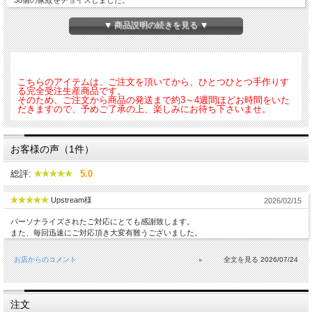
メンズサイズとレディースサイズがありますのでマリッジリングやペアリングとし
▼ 商品説明の続きを見る ▼
ても大変お勧めです。
家紋の種類（複雑さ）によって値段が違い、
松コース、竹コース、梅コース
と3つ
のコースに分けて料金を設定させていただいております。 ご了承下さいませ。
こちらのアイテムは、ご注文を頂いてから、ひとつひとつ手作りす
る完全受注生産商品です。
そのため、ご注文から商品の発送まで約3～4週間ほどお時間をいた
※彫刻のクオリティに違いはございません
だきますので、予めご了承の上、楽しみにお待ち下さいませ。
※各コースに含まれない家紋はお問い合わせ下さい
お客様の声（1件）
家紋以外にもオリジナルマークなどの彫刻もお受けしております。
総評:
5.0
Upstream様
■ その他のサイズを見る
2026/02/15
パーソナライズされたご対応にとても感謝致します。
→
7号～13号
また、毎回迅速にご対応頂き大変有難うございました。
→
15号～19号
お店からのコメント
2026/07/24
■ シルバータイプもございます
→
家紋リング・艶・松コース・シルバー950製
注文