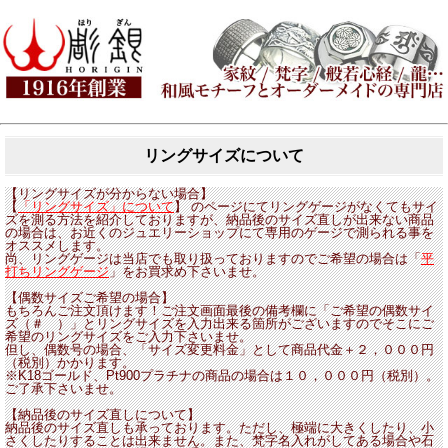
リングサイズについて
【リングサイズが分からない場合】
【
「リングサイズ」について
】
のページにてリングゲージがなくてもサイ
ズを測る方法を紹介しておりますが、納品後のサイズ直しが出来ない商品
の場合は、お近くのジュエリーショップにて専用のゲージで測られる事を
オススメします。
尚、リングゲージは当店でも取り扱っておりますのでご希望の場合は「
平
打ちリングゲージ
」をお買求め下さいませ。
【偶数サイズご希望の場合】
もちろんご注文頂けます！ご注文画面最後の備考欄に「ご希望の偶数サイ
ズ（＃ ）」とリングサイズを入力出来る箇所がございますのでそこにご
希望のリングサイズをご入力下さいませ。
但し、偶数号の場合、「サイズ変更料金」として商品代金＋２，０００円
（税別）かかります。
※K18ゴールド、Pt900プラチナの商品の場合は１０，０００円
（税別）。
ご了承下さいませ。
【納品後のサイズ直しについて】
納品後のサイズ直しも承っております。ただし、極端に大きくしたり、小
さくしたりすることは出来ません。また、梵字名入れがしてある場合や石