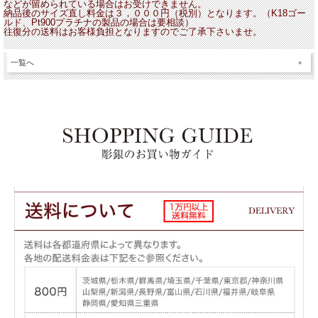
などが留められている場合はお受けできません。
納品後のサイズ直し料金は３，０００円
（税別）
となります。（K18ゴー
ルド
、Pt900プラチナ
の製品の場合は要相談）
往復分の送料はお客様負担となりますのでご了承下さいませ。
一覧へ