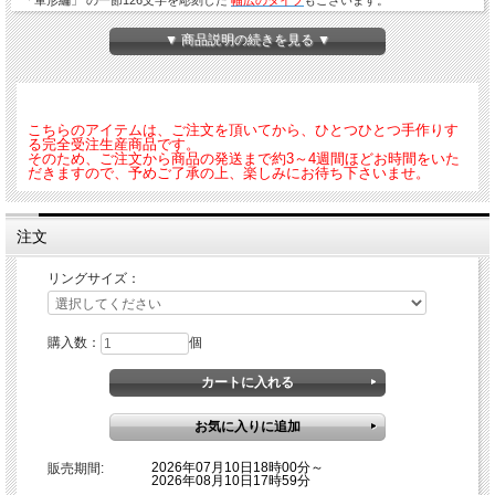
また同じ一節を彫刻した 「
孫子ペンダント・風林火山・k18金ゴールド
」もオスス
▼ 商品説明の続きを見る ▼
メです。
■ シルバータイプもございます
→
孫子リング・風林火山・シルバー950製
こちらのアイテムは、ご注文を頂いてから、ひとつひとつ手作りす
る完全受注生産商品です。
そのため、ご注文から商品の発送まで約3～4週間ほどお時間をいた
だきますので、予めご了承の上、楽しみにお待ち下さいませ。
＜サイズ＞
幅：約6mm
厚み：最大約2m
材 質：K18金ゴールド
注文
お買い上げの方にはもれなく拡大鏡をお付けします。
リングサイズ：
※ ホワイトゴールド、プラチナでのご注文も承っております。ご希望の場合は別
途お問合せ下さいませ。
購入数：
個
※ 金は相場によって価格が変動するため、随時価格の見直しをさせて頂きます。
ご了承下さいませ。
2026年07月10日18時00分～
販売期間:
2026年08月10日17時59分