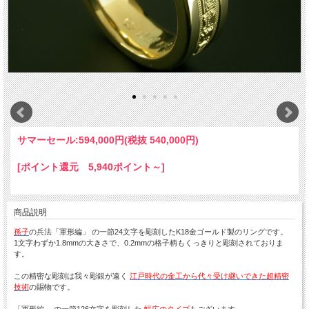
サマーセール:
594,000円(税抜 540,000円)
[ポイント還元 5,940ポイント～]
商品説明
孫子
の兵法「軍形編」 の一節24文字を彫刻したK18金ゴールド製のリングです。
1文字わずか1.8mmの大きさで、0.2mmの格子柄もくっきりと彫刻されておりま
す。
この精密な彫刻は我々彫銀が遠く
江戸時代の金工から代々受け継いできた超精密
技術
の賜物です。
「軍形編」 の一節126文字を彫刻した
幅広のタイプ
もございます。