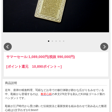
サマーセール:
1,089,000円(税抜 990,000円)
[ポイント還元 10,890ポイント～]
商品説明
近年、座禅や精進料理、写経などお寺での修行体験が静かな広がりをみせている
中、彫銀から登場するのは、
般若心経
の本文276文字を刻んだK18金ゴールド製の
ペンダントです。
彫銀が江戸時代から受け継いだ伝統技法と最新技術を組み合わせて刻み込んだ般若
心経は1文字わずか0.9mm!!