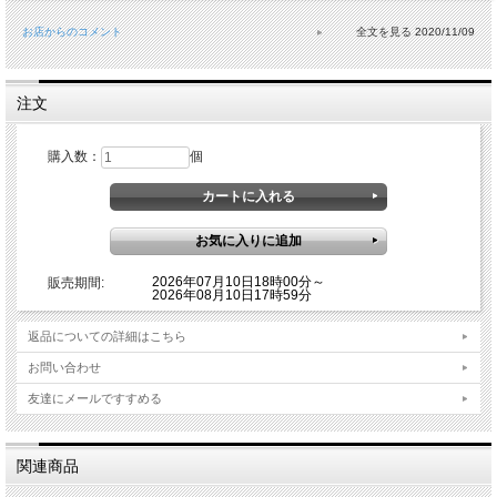
お店からのコメント
2020/11/09
※ チェーンは別売りです
※ ホワイトゴールド、プラチナでのご注文も承っております。ご希望の場合は別
途お問合せ下さいませ。
注文
※ 金は相場によって価格が変動するため、随時価格の見直しをさせて頂きます。
ご了承下さいませ。
購入数：
個
この商品は
【レビューキャンペーン対象商品】
です。
商品到着後、レビューを書くとお約束頂いた場合、
送料無料、もしくは磨き布をプ
レゼント！
2026年07月10日18時00分～
販売期間:
2026年08月10日17時59分
返品についての詳細はこちら
お問い合わせ
友達にメールですすめる
関連商品