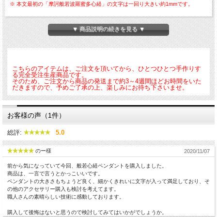
※ 本文最初の「摩訶般若波羅蜜多心経」の文字は一回り大きい約1mmです。
材質は国内で精錬されたK18金ゴールドの圧延材と呼ばれる、圧力をかけて延ばし
た地金を使用しておりますので、地金の密度が高く傷が付きにくくなっておりま
▼ 商品説明の続きを見る ▼
す。
（落としたり、ぶつけたりしますと傷がつきますのでご注意下さい。）
この商品をお買い上げ頂いた方には文字が大きく見えるように拡大鏡をお付けしま
す。
こちらのアイテムは、ご注文を頂いてから、ひとつひとつ手作りす
仏像の台座をモチーフにした枠が小さな文字を更に引き立てるデザインとなってお
る完全受注生産商品です。
そのため、ご注文から商品の発送まで約3～4週間ほどお時間をいた
ります。
だきますので、予めご了承の上、楽しみにお待ち下さいませ。
＜詳細＞
サイズ：縦約35mm×幅約23mm ※プレート部分
お客様の声（1件）
厚 み：約1.6mm
材 質：K18YG(18金イエローゴールド)
総評:
5.0
のー様
写真の色味と実物の色味が若干異なって見える場合がございます。
2020/11/07
前から気になっていて今回、般若心経ペンダントを購入しました。
オプションで裏面に梵字でお名前を彫刻することも出来ます！（+10,500円）
商品は、一言で言うとかっこいいです。
ペンダントの大きさもちょうど良く、細かくきれいに文字が入って満足しており、そ
の他のアクセサリー購入も検討を考えてます。
職人さんの素晴らしい技術に感動しております。
■ シルバータイプもございます
購入して後悔はないと思うので検討してみてはいかがでしょうか。
→
般若心経ペンダント・シルバー950製