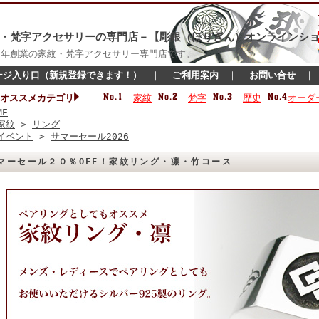
・梵字アクセサリーの専門店－【彫銀（ほりぎん）オンラインショ
16年創業の家紋・梵字アクセサリー専門店です。
ージ入り口（新規登録できます！）
｜
ご利用案内
｜
お問い合せ
オススメカテゴリ
家紋
梵字
歴史
オーダ
ME
家紋
>
リング
イベント
>
サマーセール2026
マーセール２０％OFF！家紋リング・凛・竹コース