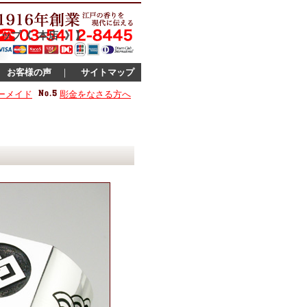
ップ《 本店 》】
｜
お客様の声
｜
サイトマップ
ーメイド
彫金をなさる方へ