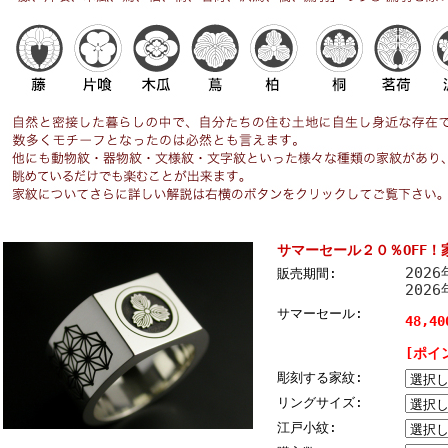
サマーセール２０％OFF
202
販売期間:
202
サマーセール:
48,4
[ポイ
彫刻する家紋:
リングサイズ:
江戸小紋: