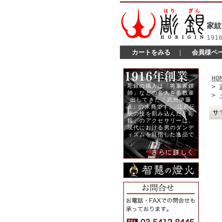
家紋
19
カートをみる
｜
会員様ペ
HO
>
>
サ