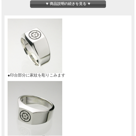
▼ 商品説明の続きを見る ▼
【レディースサイズ(#7～#13）】
最大幅：約11mm
最小幅：5.5mm
家紋部分の直径：約7mm
対応する家紋は「
竹コース家紋一覧
」でご確認下さい。
※お買い物ページに戻る際はブラウザの「戻る」から戻ってください。
オプションで
家紋の両脇に石を留める
事も可能です。 この商品は
【レビューキャ
ンペーン対象商品】
です。
●印台部分に家紋を彫りこみます