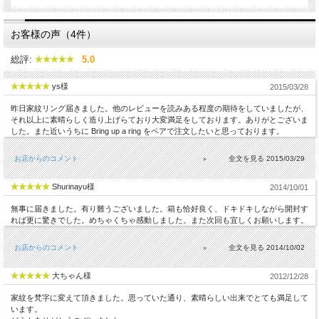
お客様の声（4件）
総評:
5.0
ys様
2015/03/28
昨日家紋リング届きました。他のレビューを読みある程度の期待をしていましたが、
それ以上に素晴らしく造り上げらており大変満足をしております。ありがとございま
した。また近いうちに Bring up a ring をペアで注文したいと思っております。
お店からのコメント
2015/03/29
Shurinayu様
2014/10/01
無事に届きました。有り難うございました。箱も恰好良く、ドキドキしながら開封す
れば更に驚きでした。めちゃくちゃ感動しました。また次回も宜しくお願いします。
お店からのコメント
2014/10/02
大ちゃん様
2012/12/28
家紋を梵字に変えて頂きました。思っていた通り、素晴らしい出来でとても満足して
います。