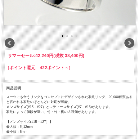
サマーセール:
42,240円(税抜 38,400円)
[ポイント還元 422ポイント～]
商品説明
スーツにも合うリングをコンセプトにデザインされた家紋リング。20,000種類ある
と言われる家紋のほとんどに対応が可能。
メンズサイズ(#15～#27）とレディースサイズ(#7～#13)があります。
家紋によって値段が違い、竹・竹・梅の３種類があります。
【メンズサイズ(#15～#27）】
最大幅：約12mm
最小幅：6mm
家紋部分の直径：約7.5mm