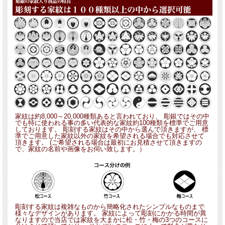
家紋は約8,000～20,000種類あると言われており、 彫銀ではその中
でも特に使われる事の多い代表的な家紋約100種類を標準でご用意
しております。 彫刻する家紋はその中から選んで頂きますが、 標
準でご用意した家紋以外の家紋を希望される場合でも対応させて
頂きます。 (ご希望される場合は最初にお見積させて頂きますの
で、家紋の名前や画像をお伺い致します。）
彫刻する家紋は複雑なものから簡略化されたシンプルなものまで
様々なデザインがあります。 家紋によって彫刻にかかる時間が異
なりますので当店では家紋を大まかに松・竹・梅の3つのコースに