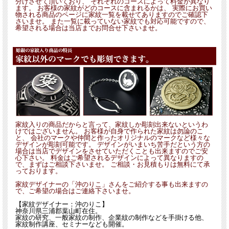
分けさせて頂いており、 それぞれのコースによって料金が異なり
ます。 お客様の家紋がどのコースに含まれるかは、 実際にお買い
物される商品のページに家紋一覧を載せてありますのでご確認下
さいませ。 また一覧に載っていない家紋でも対応可能ですので、
希望される場合は当店までお問合せ下さいませ。
家紋入りの商品だからと言って、家紋しか彫刻出来ないというわ
けではございません。 お客様が自身で作られた家紋は勿論のこ
と、 会社のマークや仲間と作ったオリジナルのマークなど様々な
デザインが彫刻可能です。 デザインがいまいち苦手だという方の
場合は当店でデザインをさせていただくことも出来ますのでご安
心下さい。 料金はご希望されるデザインによって異なりますの
で、まずはご相談下さいませ。 ご相談・お見積もりは無料にて承
っております。
家紋デザイナーの「沖のりこ」さんをご紹介する事も出来ますの
で、ご希望の場合はご連絡下さいませ。
【家紋デザイナー：沖のりこ】
神奈川県三浦郡葉山町在住。
家紋の研究、一般家紋の制作、企業紋の制作などを手掛ける他、
家紋制作講座、セミナーなども開催。