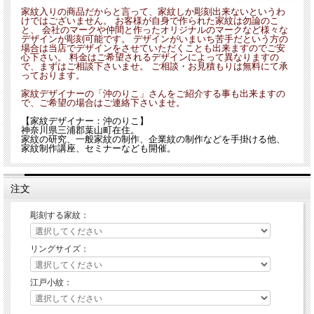
家紋入りの商品だからと言って、家紋しか彫刻出来ないというわ
けではございません。 お客様が自身で作られた家紋は勿論のこ
と、 会社のマークや仲間と作ったオリジナルのマークなど様々な
デザインが彫刻可能です。 デザインがいまいち苦手だという方の
場合は当店でデザインをさせていただくことも出来ますのでご安
心下さい。 料金はご希望されるデザインによって異なりますの
で、まずはご相談下さいませ。 ご相談・お見積もりは無料にて承
っております。
家紋デザイナーの「沖のりこ」さんをご紹介する事も出来ますの
で、ご希望の場合はご連絡下さいませ。
【家紋デザイナー：沖のりこ】
神奈川県三浦郡葉山町在住。
家紋の研究、一般家紋の制作、企業紋の制作などを手掛ける他、
家紋制作講座、セミナーなども開催。
注文
彫刻する家紋：
リングサイズ：
江戸小紋：