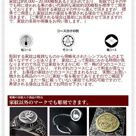
家紋は約8,000～20,000種類あると言われており、 彫銀ではその中
でも特に使われる事の多い代表的な家紋約100種類を標準でご用意
しております。 彫刻する家紋はその中から選んで頂きますが、 標
準でご用意した家紋以外の家紋を希望される場合でも対応させて
頂きます。 (ご希望される場合は最初にお見積させて頂きますの
で、家紋の名前や画像をお伺い致します。）
彫刻する家紋は複雑なものから簡略化されたシンプルなものまで
様々なデザインがあります。 家紋によって彫刻にかかる時間が異
なりますので当店では家紋を大まかに松・竹・梅の3つのコースに
分けさせて頂いており、 それぞれのコースによって料金が異なり
ます。 お客様の家紋がどのコースに含まれるかは、 実際にお買い
物される商品のページに家紋一覧を載せてありますのでご確認下
さいませ。 また一覧に載っていない家紋でも対応可能ですので、
希望される場合は当店までお問合せ下さいませ。