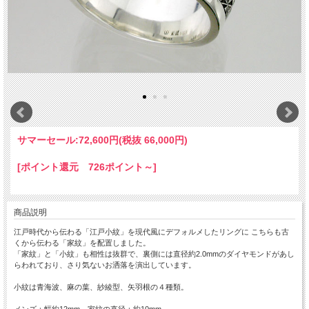
サマーセール:
72,600円(税抜 66,000円)
[ポイント還元 726ポイント～]
商品説明
江戸時代から伝わる「江戸小紋」を現代風にデフォルメしたリングに こちらも古
くから伝わる「家紋」を配置しました。
「家紋」と「小紋」も相性は抜群で、裏側には直径約2.0mmのダイヤモンドがあし
らわれており、さり気ないお洒落を演出しています。
小紋は青海波、麻の葉、紗綾型、矢羽根の４種類。
メンズ：幅約12mm 家紋の直径：約10mm