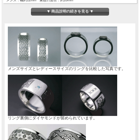
レディース：幅約10mm 家紋の直径：約8mm
材質：リング本体・家紋部分・シルバー950
▼ 商品説明の続きを見る ▼
対応する家紋は「
松コース家紋一覧
」でご確認下さい。
※お買い物ページに戻る際はブラウザの「戻る」から戻ってください。
メンズサイズとレディースサイズのリングを比較した写真です。
リング裏側にダイヤモンドが留められています。