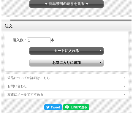
▼ 商品説明の続きを見る ▼
注文
購入数：
本
左：喜平チェーン・太 右：喜平チェーン・細
返品についての詳細はこちら
お問い合わせ
シルバー喜平チェーンの太さは2種類ご用意しております。
友達にメールですすめる
【左】太…幅：約5.3mm（留め具：フックタイプ） →
45cm
→
50cm
【右】細…幅：約4.1mm（留め具：フックタイプ） →
45cm
→
50cm
シルバー喜平チェーンのお手入れ