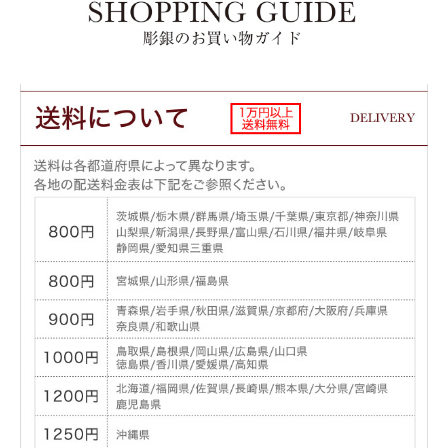
銀は空気中で硫化し変色いたします。 また毎日のご使用により汗や脂が付着し、く
す。
程度にもよりますが、定期的に「練り歯磨き」で丁寧に揉み洗いしていただくと、 
きを保つことが出来ます。
注：ペンダントやリングなどチェーン以外の製品には、専用の磨き布をご使用くだ
※この商品はご注文をいただいてから制作を開始する受注生産品です。発送ま
で2～3週間ほどお時間を頂戴いたします。 予め御了承くださいませ。