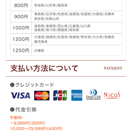
込んでおります。
梵字についてさらに詳しい解説は以下の「梵字の解説」をクリックしてご覧下さい。
→
【梵字の解説】
■キリーク
■タラーク
■マン
千手観世音菩薩
虚空増菩薩
文殊菩薩
子(ねずみ)、戌(いぬ)
丑(うし)、寅(とら)年生
卯(うさぎ)年生
亥(いのしし)年生
■サク
■バン
■カーン
勢至菩薩
金剛界大日如来
不動明王
午(うま)年生
未(ひつじ)、申(さる)年
酉(とり)年生
生