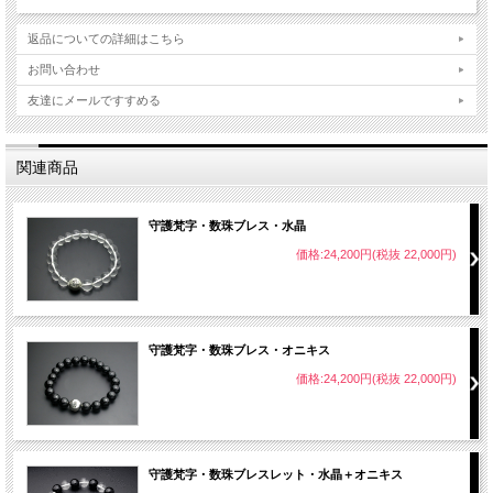
返品についての詳細はこちら
お問い合わせ
友達にメールですすめる
守護梵字を彫り込んだ銀珠と水晶を組み合わせた数珠です。
→
守護梵字について
数珠は古代インドのバラモン教で用いられていた道具が原型と言われており、そ
関連商品
鳥時代に仏教伝来と共に伝わったと言われております。
直径9mmの銀珠に守護梵字を2箇所彫刻しておりますが、レーザー彫刻と違い、
ので深い彫りとなっております。
守護梵字・数珠ブレス・水晶
水晶は負のパワーを吸収し、人の気と共鳴し、自分自身の本来の力を引き出す働
価格:24,200円(税抜 22,000円)
り、パワーストーンとしても大変人気があります。
→水晶について
ブレスコードには耐久性に優れたウレタンゴムを使用しており、それを4重にする
がバラバラにならないように配慮してあります。
守護梵字・数珠ブレス・オニキス
その他の天然石を使用したタイプもございます。
価格:24,200円(税抜 22,000円)
→
守護梵字・数珠ブレス
【材質・サイズ】
銀珠：シルバー925 直径9mm
水晶：直径8mm
守護梵字・数珠ブレスレット・水晶＋オニキス
ブレスコード：ウレタンゴム×4重