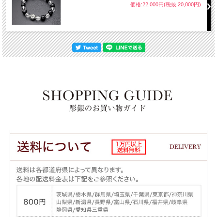
価格:22,000円(税抜 20,000円)
※ こちらの商品はご注文いただいてからの製作となりますので、お届けまで約2～
す。予めご了承下さいませ。
【お使いになる前にこちらをお読み下さい】
水晶は非常にデリケートな石ですので、ぶつけたり、落としたり、強い衝撃
化があった場合に割れたり、ひびが入ることがございます。
ブレスを着けたままの入浴、スポーツなどはご遠慮下さい。
汚れた場合は柔らかい布などで優しくふき取って下さい。 アルコールやベン
おやめ下さい。
古代インドで誕生した梵字はいくつかの変遷を経て、 弘法大師・空海が真言密教の中
れました。 密教では梵字を「ほとけをあらわす文字」として貴び、教養の中でも重要
ほとけの世界を梵字をあらわしたものを「曼荼羅」と言い、 金剛界と胎蔵界を基本と
とした不動曼荼羅や 阿弥陀曼荼羅、光明曼荼羅など様々な曼荼羅がございます。
これら一尊の曼荼羅は修行するさいの本尊として用いられることが多い為、 あまり目
を身近に見ることのできるところでは、卒塔婆や交通安全の御守りなどで見る事が出
また最近ではファッションの一部としても扱われる事が多くなり、 より身近な存在と