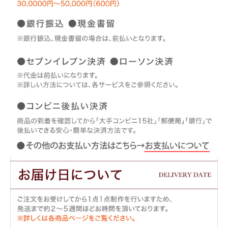
はじめにお読み下さい
「送料無料」を選ばれた場合、注文時に送られる自動送信メールでは送料込みの
注文後に当店からお送りするメールで送料を修正しますので、最終的な金額はそ
対象商品を同時に2点以上お買い上げ頂き、2点とも「送料無料」を選ばれた場
マールプレゼント」の組み合わせとさせていただきます。
お約束が守られなかった場合、次回以降のご注文で特典をご利用頂けない場合が
商品の感想は商品到着後、なるべくお早めに書いて頂けると助かります♪