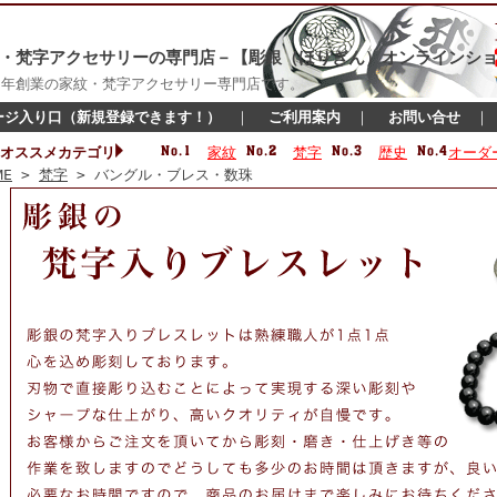
・梵字アクセサリーの専門店－【彫銀（ほりぎん）オンラインショ
16年創業の家紋・梵字アクセサリー専門店です。
ージ入り口（新規登録できます！）
｜
ご利用案内
｜
お問い合せ
オススメカテゴリ
家紋
梵字
歴史
オーダ
ME
>
梵字
> バングル・ブレス・数珠