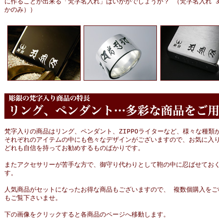
に作ることが出来る「梵字名入れ」はいかがでしょうか？ （梵字名入れ 3
かのみ））
梵字入りの商品はリング、ペンダント、ZIPPOライターなど、様々な種類
それぞれのアイテムの中にも色々なデザインがございますので、お気に入
どれも自信を持ってお勧めするものばかりです。
またアクセサリーが苦手な方で、御守り代わりとして鞄の中に忍ばせてお
す。
人気商品がセットになったお得な商品もございますので、 複数個購入をご
もご覧下さいませ。
下の画像をクリックすると各商品のページへ移動します。