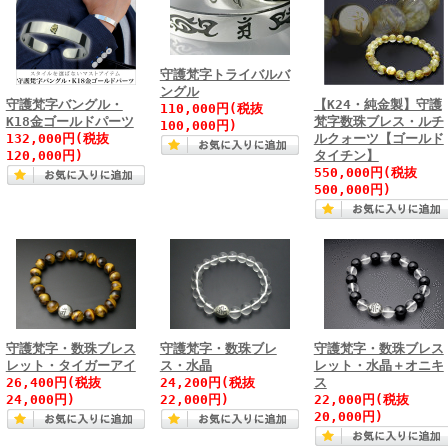
守護梵字トライバルバ
ングル
守護梵字バングル・
【K24・純金製】守護
110,000円(税抜
K18金ゴールドパーツ
梵字数珠ブレス・ルチ
100,000円)
132,000円(税抜
ルクォーツ【ゴールド
120,000円)
タイチン】
550,000円(税抜
500,000円)
守護梵字・数珠ブレス
守護梵字・数珠ブレ
守護梵字・数珠ブレス
レット・タイガーアイ
ス・水晶
レット・水晶＋オニキ
26,400円(税抜
24,200円(税抜
ス
24,000円)
22,000円)
22,000円(税抜
20,000円)