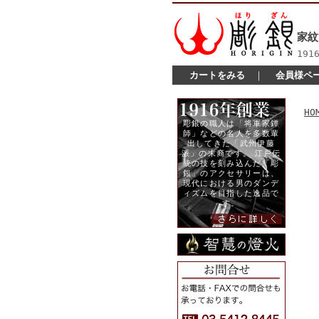
家紋
19
カートをみる
｜
会員様ペ
HO