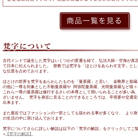
古代インドで誕生した梵字はいくつかの変遷を経て、弘法大師・空海が真
て日本に伝えられました。 密教では梵字を「ほとけをあらわす文字」とし
な位置を占めております。
ほとけの世界を梵字をあらわしたものを「曼荼羅」と言い、 金剛界と胎蔵
の他に一尊を対象とした不動曼荼羅や 阿弥陀曼荼羅、光明曼荼羅など様々
これら一尊の曼荼羅は修行するさいの本尊として用いられることが多い為、
ざいません。 梵字を身近に見ることのできるところでは、卒塔婆や交通安
出来ます。
また最近ではファッションの一部としても扱われる事が多くなり、 より身
の生活の中に溶け込んでおります。
梵字についてさらに詳しい解説は以下の「梵字の解説」をクリックしてご
→
【梵字の解説】