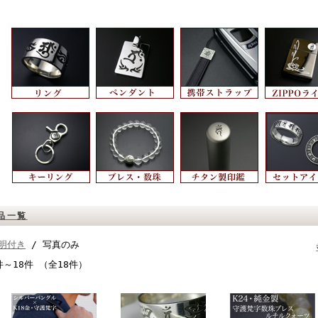
品一覧
明付き
/ 写真のみ
件～18件 （全18件）