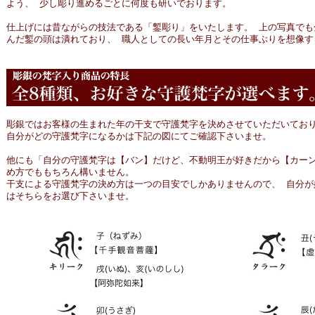
よう、 少し彫り進めるごとに何度も研いでおります。
仕上げには昔ながらの技法である「鏨彫り」をいたします。 上の写真でも
んだ鏨の頭は潰れており、 職人としての長い年月とその仕事ぶりを想像す
彫銀ではお客様の生まれた年の干支で守護梵字を決めさせていただいてお
自分がどの守護梵字になるかは下記の図にてご確認下さいませ。
他にも「自分の守護梵字は【バン】だけど、不動明王が好きだから【カーン
め方でももちろん構いません。
干支による守護梵字の決め方は一つの目安でしかありませんので、 自分が
はそちらをお選び下さいませ。