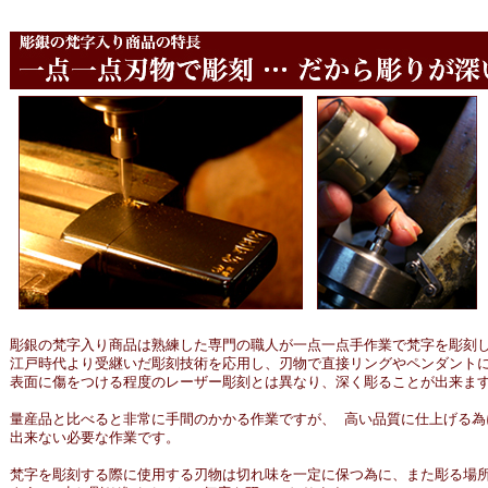
彫銀の梵字入り商品は熟練した専門の職人が一点一点手作業で梵字を彫刻
江戸時代より受継いだ彫刻技術を応用し、刃物で直接リングやペンダント
表面に傷をつける程度のレーザー彫刻とは異なり、深く彫ることが出来ま
量産品と比べると非常に手間のかかる作業ですが、 高い品質に仕上げる為
出来ない必要な作業です。
梵字を彫刻する際に使用する刃物は切れ味を一定に保つ為に、また彫る場