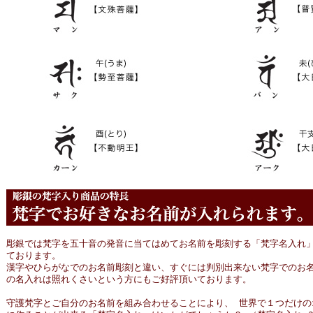
彫銀では梵字を五十音の発音に当てはめてお名前を彫刻する「梵字名入れ」
ております。
漢字やひらがなでのお名前彫刻と違い、すぐには判別出来ない梵字でのお名
の名入れは照れくさいという方にもご好評頂いております。
守護梵字とご自分のお名前を組み合わせることにより、 世界で１つだけの