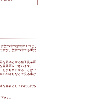
言密教の中の教養の１つとし
て貴び、教養の中でも重要
界を基本とする種子曼荼羅
な曼荼羅がございます。
 あまり目にすることはご
全の御守りなどで見る事が
近な存在としてわたしたち
覧下さい。