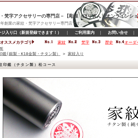
・梵字アクセサリーの専門店－【彫銀（ほりぎん）オンラインショ
16年創業の家紋・梵字アクセサリー専門店です。
ージ入り口（新規登録できます！）
｜
ご利用案内
｜
お問い合せ
オススメカテゴリ
家紋
梵字
歴史
オーダ
ME
印鑑(銀製・K18金製・チタン製）
>
家紋入り
紋印鑑（チタン製）松コース