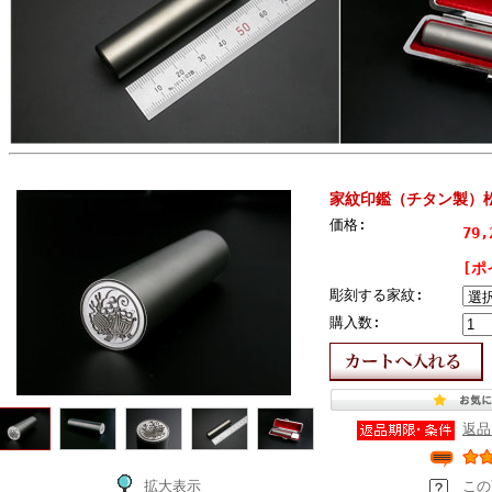
家紋印鑑（チタン製）
価格:
79
[ポ
彫刻する家紋:
購入数:
返品
拡大表示
この