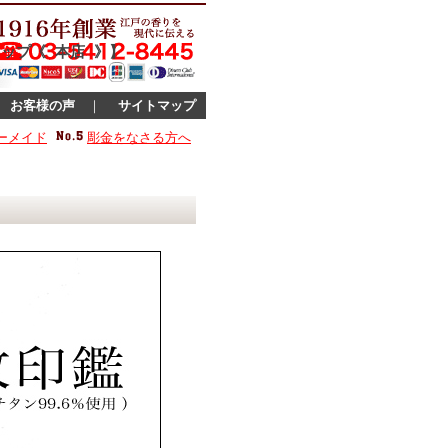
ップ《 本店 》】
｜
お客様の声
｜
サイトマップ
ーメイド
彫金をなさる方へ