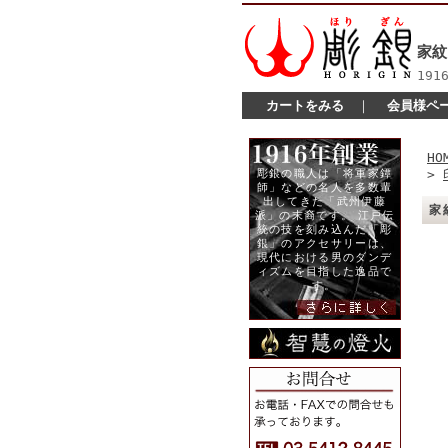
家紋
19
カートをみる
｜
会員様ペ
HO
>
家