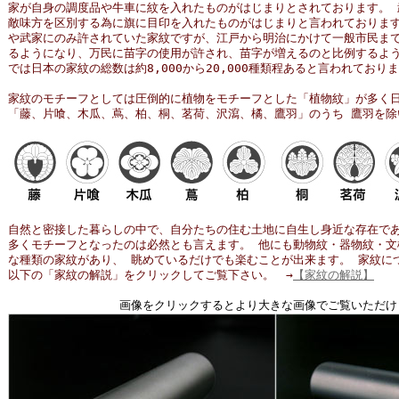
家が自身の調度品や牛車に紋を入れたものがはじまりとされております。 
敵味方を区別する為に旗に目印を入れたものがはじまりと言われております
や武家にのみ許されていた家紋ですが、江戸から明治にかけて一般市民まで
るようになり、万民に苗字の使用が許され、苗字が増えるのと比例するよう
では日本の家紋の総数は約8,000から20,000種類程あると言われており
家紋のモチーフとしては圧倒的に植物をモチーフとした「植物紋」が多く日
「藤、片喰、木瓜、蔦、柏、桐、茗荷、沢瀉、橘、鷹羽」のうち 鷹羽を除
自然と密接した暮らしの中で、自分たちの住む土地に自生し身近な存在であ
多くモチーフとなったのは必然とも言えます。 他にも動物紋・器物紋・文
な種類の家紋があり、 眺めているだけでも楽むことが出来ます。 家紋に
以下の「家紋の解説」をクリックしてご覧下さい。 →
【家紋の解説】
画像をクリックするとより大きな画像でご覧いただけ