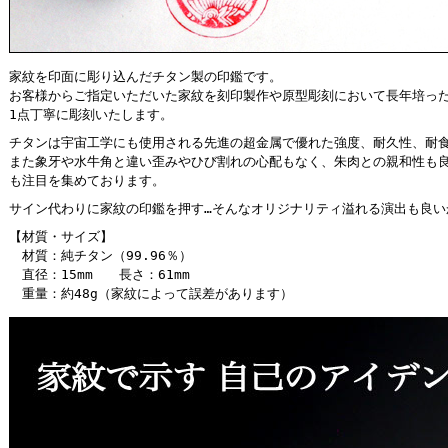
家紋を印面に彫り込んだチタン製の印鑑です。
お客様からご指定いただいた家紋を刻印製作や原型彫刻において長年培った
1点丁寧に彫刻いたします。
チタンは宇宙工学にも使用される先進の超金属で優れた強度、耐久性、耐
また象牙や水牛角と違い歪みやひび割れの心配もなく、朱肉との親和性も
も注目を集めております。
サイン代わりに家紋の印鑑を押す…そんなオリジナリティ溢れる演出も良い
【材質・サイズ】
材質：純チタン（99.96％）
直径：15mm 長さ：61mm
重量：約48g（家紋によって誤差があります）