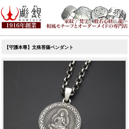
【守護本尊】文殊菩薩ペンダント