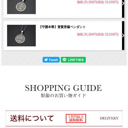
価格:25,300円(税抜 23,000円)
【特典１】送料無料
【特典２】ポリマール（磨き布）プレゼント
■はじめにお読み下さい■
【守護本尊】普賢菩薩ペンダント
「送料無料」を選ばれた場合、注文時に送られる自動送信メールでは送
価格:25,300円(税抜 23,000円)
料込みの料金となっております。 ご注文後に当店からお送りするメール
で送料を修正しますので、最終的な金額はそちらでご確認下さい。
対象商品を同時に2点以上お買い上げ頂き、2点とも「送料無料」を選ば
れた場合でも 「送料無料」と「ポリマールプレゼント」の組み合わせと
させていただきます。
お約束が守られなかった場合、次回以降のご注文で特典をご利用頂けな
い場合がございます。
商品の感想は商品到着後、なるべくお早めに書いて頂けると助かります♪