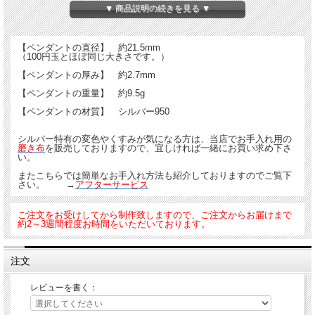
チェーンは別売りです。
お好きなチェーン
をお選び下さい。
▼ 商品説明の続きを見る ▼
※一部通すことの出来ないチェーンもございます。詳しくはお問い合わせ下さいま
せ。
【ペンダントの直径】 約21.5mm
（100円玉とほぼ同じ大きさです。）
写真で使用しているチェーンは
「銀龍チェーン・いぶし有」
です。
【ペンダントの厚み】 約2.7mm
【ペンダントの重量】 約9.5g
その他の種類はこちらからご覧下さい。 →
その他の種類を見る
【ペンダントの材質】 シルバー950
シルバー特有の変色やくすみが気になる方は、当店でお手入れ用の
磨き布
を販売しておりますので、宜しければ一緒にお買い求め下さ
い。
またこちらでは簡単なお手入れ方法も紹介しておりますのでご覧下
さい。 →
アフターサービス
ご注文をお受けしてから制作致しますので、ご注文からお届けまで
約2～3週間程度お時間をいただいております。
オプションで裏面に守護梵字を彫刻することも出来ます！（+3,150円）
※守護梵字彫刻はペンダント本体とは別にカートへお入れ下さい
注文
レビューを書く：