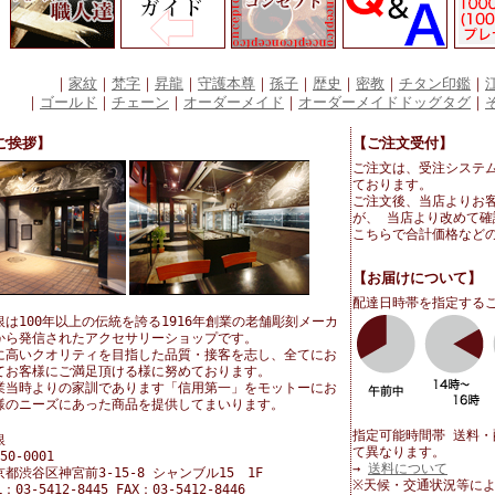
｜
家紋
｜
梵字
｜
昇龍
｜
守護本尊
｜
孫子
｜
歴史
｜
密教
｜
チタン印鑑
｜
｜
ゴールド
｜
チェーン
｜
オーダーメイド
｜
オーダーメイドドッグタグ
｜
ご挨拶】
【ご注文受付】
ご注文は、受注システ
ております。
ご注文後、当店よりお
が、 当店より改めて
こちらで合計価格など
【お届けについて】
配達日時帯を指定する
銀は100年以上の伝統を誇る1916年創業の老舗彫刻メーカ
から発信されたアクセサリーショップです。
に高いクオリティを目指した品質・接客を志し、全てにお
てお客様にご満足頂ける様に努めております。
業当時よりの家訓であります「信用第一」をモットーにお
様のニーズにあった商品を提供してまいります。
指定可能時間帯 送料
銀
て異なります。
50-0001
→
送料について
京都渋谷区神宮前3-15-8 シャンブル15 1F
※天候・交通状況等に
L：03-5412-8445 FAX：03-5412-8446