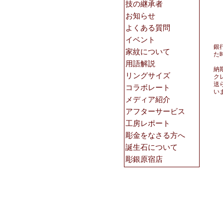
銀
た
納
ク
送
い