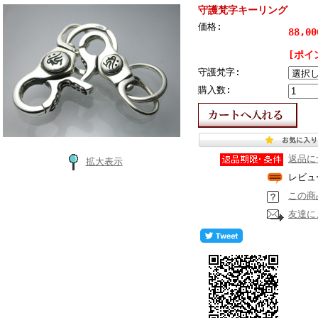
守護梵字キーリング
価格:
88,0
[ポイ
守護梵字:
購入数:
返品に
拡大表示
レビュ
この商
友達に