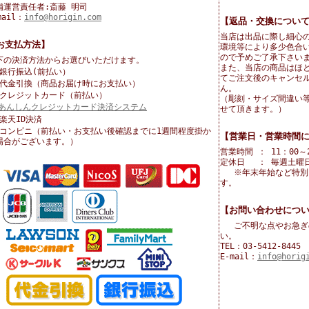
舗運営責任者:斎藤 明司
mail：
info@horigin.com
【返品・交換につい
当店は出品に際し細心
お支払方法】
環境等により多少色合
ので予めご了承下さい
下の決済方法からお選びいただけます。
また、当店の商品はほ
銀行振込(前払い）
てご注文後のキャンセ
代金引換（商品お届け時にお支払い）
ん。
クレジットカード（前払い）
（彫刻・サイズ間違い
せて頂きます。）
楽天ID決済
コンビニ（前払い・お支払い後確認までに1週間程度掛か
【営業日・営業時間
場合がございます。）
営業時間 ： 11：00～
定休日 ： 毎週土曜日
※年末年始など特別
す。
【お問い合わせにつ
ご不明な点やお急ぎ
い。
TEL：03-5412-844
E-mail：
info@horig