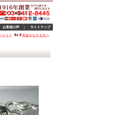
ップ《 本店 》】
｜
お客様の声
｜
サイトマップ
ーメイド
彫金をなさる方へ