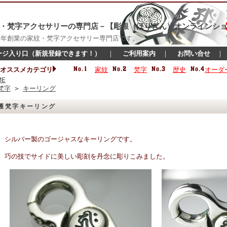
・梵字アクセサリーの専門店－【彫銀（ほりぎん）オンラインショ
16年創業の家紋・梵字アクセサリー専門店です。
ージ入り口（新規登録できます！）
｜
ご利用案内
｜
お問い合せ
オススメカテゴリ
家紋
梵字
歴史
オーダ
ME
梵字
>
キーリング
護梵字キーリング
シルバー製のゴージャスなキーリングです。
巧の技でサイドに美しい彫刻を丹念に彫りこみました。