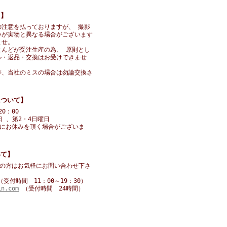
て】
の注意を払っておりますが、 撮影
いが実物と異なる場合がございます
ませ。
とんどが受注生産の為、 原則とし
ル・返品・交換はお受けできませ
等、当社のミスの場合は勿論交換さ
について】
20：00
 、第2・4日曜日
にお休みを頂く場合がございま
いて】
の方はお気軽にお問い合わせ下さ
5 （受付時間 11：00～19：30）
in.com
（受付時間 24時間）