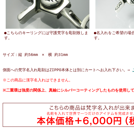
●こちらのキーリングには守護梵字を彫刻致しま
●名入れをご希望の場
す。
す。
サイズ：縦 約56mm × 横 約31mm
側面への梵字名入れ彫刻はZIPPO本体とは別にカートへお入れ下さい。→
※この商品に漢字名入れはできません。
※二重環は強度の関係上、真鍮にシルバーコーティングしたものを使用し