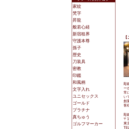
【
彫
ー
常
い
創
客
彫
〒1
東
TE