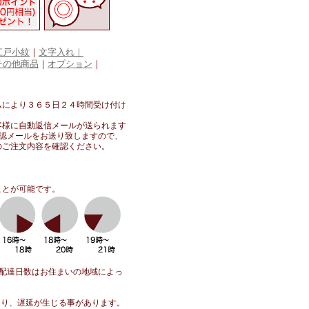
江戸小紋
｜
文字入れ｜
その他商品
｜
オプション
｜
ムにより３６５日２４時間受け付け
客様に自動返信メールが送られます
確認メールをお送り致しますので、
のご注文内容を確認ください。
ことが可能です。
・配達日数はお住まいの地域によっ
より、遅延が生じる事があります。