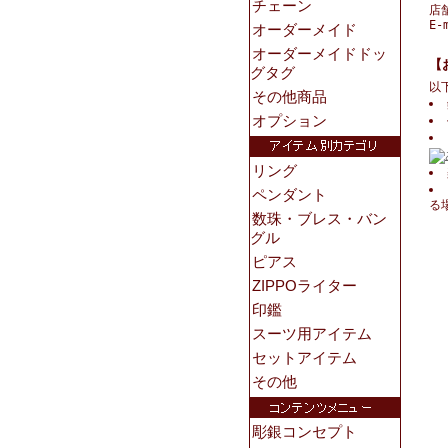
店
E-
【
以
る