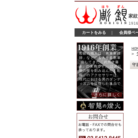
家紋
19
カートをみる
｜
会員様ペ
HO
>
守