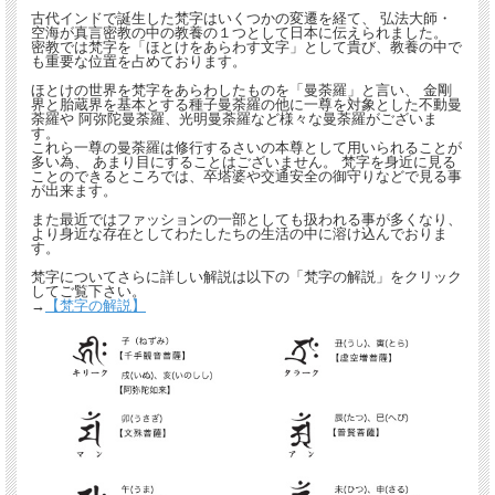
古代インドで誕生した梵字はいくつかの変遷を経て、 弘法大師・
空海が真言密教の中の教養の１つとして日本に伝えられました。
密教では梵字を「ほとけをあらわす文字」として貴び、教養の中で
も重要な位置を占めております。
ほとけの世界を梵字をあらわしたものを「曼荼羅」と言い、 金剛
界と胎蔵界を基本とする種子曼荼羅の他に一尊を対象とした不動曼
荼羅や 阿弥陀曼荼羅、光明曼荼羅など様々な曼荼羅がございま
す。
これら一尊の曼荼羅は修行するさいの本尊として用いられることが
多い為、 あまり目にすることはございません。 梵字を身近に見る
ことのできるところでは、卒塔婆や交通安全の御守りなどで見る事
が出来ます。
また最近ではファッションの一部としても扱われる事が多くなり、
より身近な存在としてわたしたちの生活の中に溶け込んでおりま
す。
梵字についてさらに詳しい解説は以下の「梵字の解説」をクリック
してご覧下さい。
→
【梵字の解説】