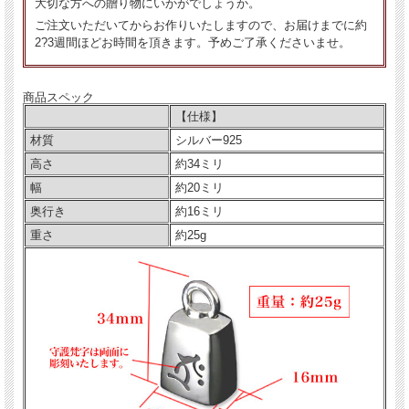
大切な方への贈り物にいかがでしょうか。
ご注文いただいてからお作りいたしますので、お届けまでに約
2?3週間ほどお時間を頂きます。予めご了承くださいませ。
商品スペック
【仕様】
材質
シルバー925
高さ
約34ミリ
幅
約20ミリ
奥行き
約16ミリ
重さ
約25g