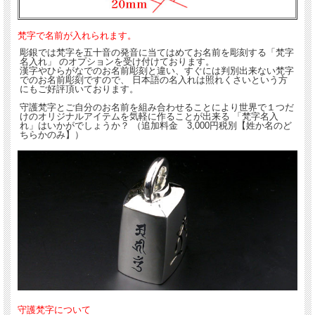
梵字で名前が入れられます。
彫銀では梵字を五十音の発音に当てはめてお名前を彫刻する「梵字
名入れ」 のオプションを受け付けております。
漢字やひらがなでのお名前彫刻と違い、すぐには判別出来ない梵字
でのお名前彫刻ですので、 日本語の名入れは照れくさいという方
にもご好評頂いております。
守護梵字とご自分のお名前を組み合わせることにより世界で１つだ
けのオリジナルアイテムを気軽に作ることが出来る 「梵字名入
れ」はいかがでしょうか？ （追加料金 3,000円税別【姓か名のど
ちらかのみ】）
守護梵字について