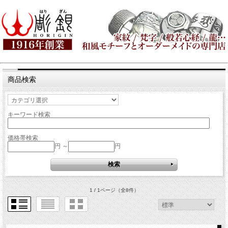
商品検索
キーワード検索
価格帯検索
円 ～
円
1 / 1ページ
（全8件）