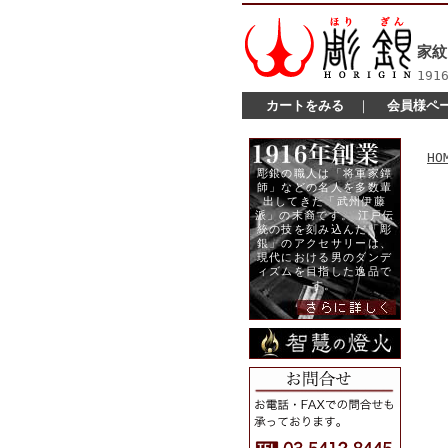
家紋
19
カートをみる
｜
会員様ペ
HO