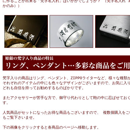
に作ることが出来る「梵字名入れ」はいかがでしょうか？ （梵字名入れ 3
かのみ））
梵字入りの商品はリング、ペンダント、ZIPPOライターなど、様々な種類
それぞれのアイテムの中にも色々なデザインがございますので、お気に入
どれも自信を持ってお勧めするものばかりです。
またアクセサリーが苦手な方で、御守り代わりとして鞄の中に忍ばせてお
す。
人気商品がセットになったお得な商品もございますので、 複数個購入をご
もご覧下さいませ。
下の画像をクリックすると各商品のページへ移動します。