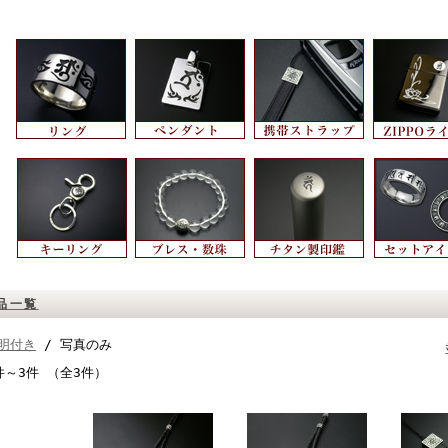
品一覧
明付き
/ 写真のみ
件～3件 （全3件）