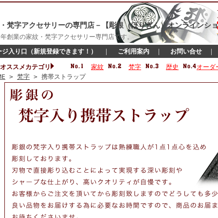
・梵字アクセサリーの専門店－【彫銀（ほりぎん）オンラインショ
16年創業の家紋・梵字アクセサリー専門店です。
ージ入り口（新規登録できます！）
｜
ご利用案内
｜
お問い合せ
オススメカテゴリ
家紋
梵字
歴史
オーダ
ME
>
梵字
> 携帯ストラップ