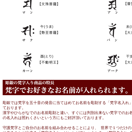
彫銀では梵字を五十音の発音に当てはめてお名前を彫刻する「梵字名入れ」
ております。
漢字やひらがなでのお名前彫刻と違い、すぐには判別出来ない梵字でのお名
の名入れは照れくさいという方にもご好評頂いております。
守護梵字とご自分のお名前を組み合わせることにより、 世界で１つだけの