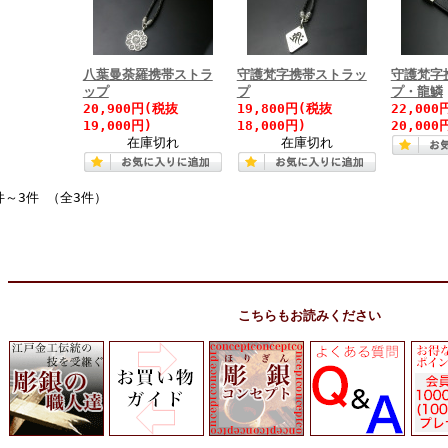
八葉曼荼羅携帯ストラ
守護梵字携帯ストラッ
守護梵字
ップ
プ
プ・龍鱗
20,900円(税抜
19,800円(税抜
22,000
19,000円)
18,000円)
20,000
在庫切れ
在庫切れ
件～3件 （全3件）
こちらもお読みください