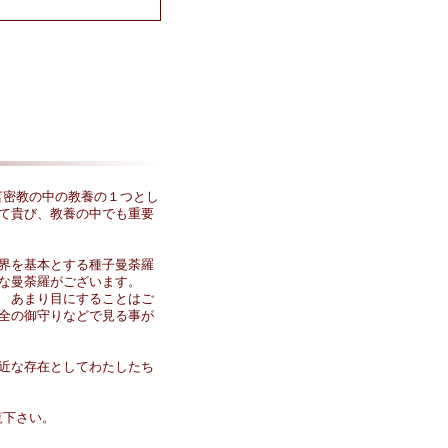
言密教の中の教養の１つとし
て貴び、教養の中でも重要
界を基本とする種子曼荼羅
な曼荼羅がございます。
 あまり目にすることはご
全の御守りなどで見る事が
近な存在としてわたしたち
覧下さい。