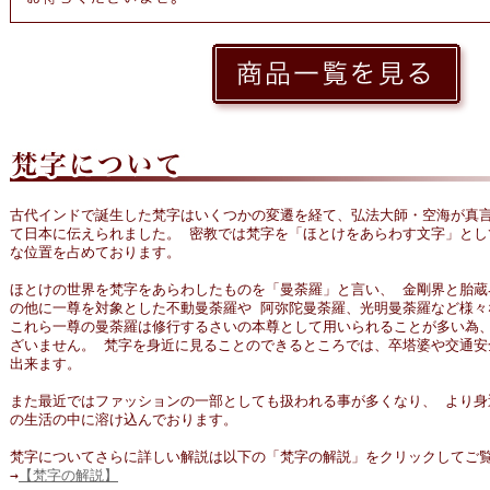
古代インドで誕生した梵字はいくつかの変遷を経て、弘法大師・空海が真
て日本に伝えられました。 密教では梵字を「ほとけをあらわす文字」とし
な位置を占めております。
ほとけの世界を梵字をあらわしたものを「曼荼羅」と言い、 金剛界と胎蔵
の他に一尊を対象とした不動曼荼羅や 阿弥陀曼荼羅、光明曼荼羅など様々
これら一尊の曼荼羅は修行するさいの本尊として用いられることが多い為、
ざいません。 梵字を身近に見ることのできるところでは、卒塔婆や交通安
出来ます。
また最近ではファッションの一部としても扱われる事が多くなり、 より身
の生活の中に溶け込んでおります。
梵字についてさらに詳しい解説は以下の「梵字の解説」をクリックしてご
→
【梵字の解説】