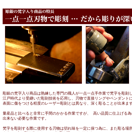
彫銀の梵字入り商品は熟練した専門の職人が一点一点手作業で梵字を彫刻
江戸時代より受継いだ彫刻技術を応用し、刃物で直接リングやペンダント
表面に傷をつける程度のレーザー彫刻とは異なり、深く彫ることが出来ま
量産品と比べると非常に手間のかかる作業ですが、 高い品質に仕上げる為
出来ない必要な作業です。
梵字を彫刻する際に使用する刃物は切れ味を一定に保つ為に、また彫る場