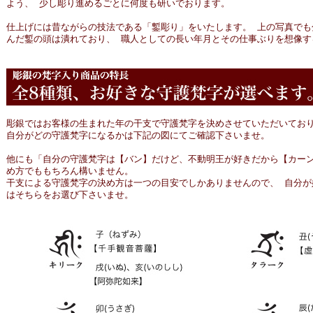
よう、 少し彫り進めるごとに何度も研いでおります。
仕上げには昔ながらの技法である「鏨彫り」をいたします。 上の写真でも
んだ鏨の頭は潰れており、 職人としての長い年月とその仕事ぶりを想像す
彫銀ではお客様の生まれた年の干支で守護梵字を決めさせていただいてお
自分がどの守護梵字になるかは下記の図にてご確認下さいませ。
他にも「自分の守護梵字は【バン】だけど、不動明王が好きだから【カーン
め方でももちろん構いません。
干支による守護梵字の決め方は一つの目安でしかありませんので、 自分が
はそちらをお選び下さいませ。