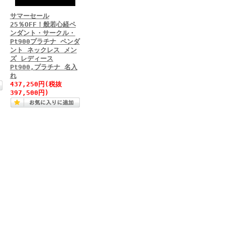
サマーセール
25％OFF！般若心経ペ
ンダント・サークル・
Pt900プラチナ ペンダ
ント ネックレス メン
ズ レディース
Pt900,プラチナ 名入
れ
437,250円(税抜
397,500円)