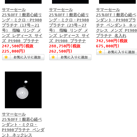
サマーセール
サマーセール
サマーセール
25％OFF！般若心経リ
25％OFF！般若心経リ
25％OFF！般若心経ペ
ング・ミクロ・Pt900
ング・ミクロ・Pt900
ンダント・Pt900プラ
プラチナ（17号～21
プラチナ（23号～27
チナ ペンダント ネッ
号） 指輪 リング メ
号） 指輪 リング メ
クレス メンズ Pt900
ンズ レディース サイ
ンズ レディース サイ
プラチナ 名入れ
ズ Pt900 プラチナ
ズ Pt900 プラチナ
742,500円(税抜
247,500円(税抜
288,750円(税抜
675,000円)
225,000円)
262,500円)
サマーセール
25％OFF！般若心経ペ
ンダント・ミクロ・
Pt900プラチナ ペンダ
ント ネックレス