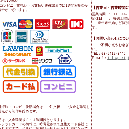
楽天ID決済
コンビニ（前払い・お支払い後確認までに1週間程度掛か
【営業日・営業時間
場合がございます。）
営業時間 ： 11：00～
定休日 ： 毎週土曜日
※年末年始など特別
す。
【お問い合わせにつ
ご不明な点やお急ぎ
い。
TEL：03-5412-844
E-mail：
info@horig
行振込・コンビニ決済場合は、ご注文後、 ご入金を確認し
時点から制作を始めます。
期はご入金確認後２～４週間後となります。
レジットカードの情報は、暗号化されて直接カード会社に
られますので、当店には情報は一切わからない様になって