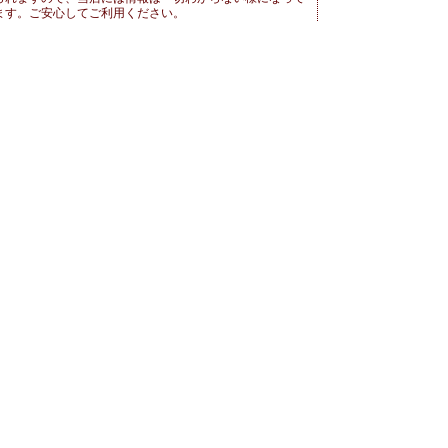
ます。ご安心してご利用ください。