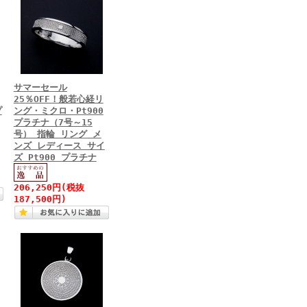
サマーセール
25％OFF！般若心経リ
プ
ング・ミクロ・Pt900
プラチナ（7号～15
号） 指輪 リング メ
ンズ レディース サイ
ズ Pt900 プラチナ
206,250円(税抜
187,500円)